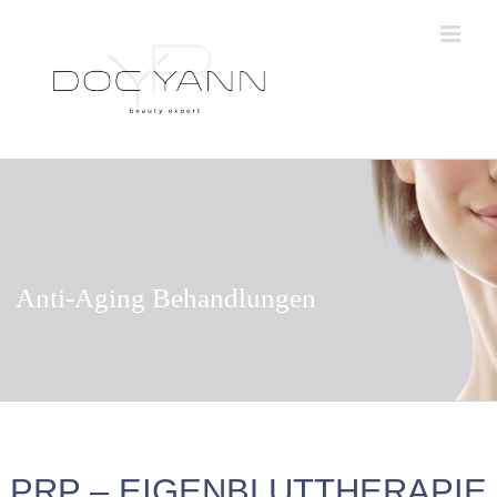
Skip
to
content
Anti-Aging Behandlungen
PRP – EIGENBLUTTHERAPIE