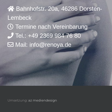
Bahnhofstr. 20a, 46286 Dorsten-
Lembeck
Termine nach Vereinbarung
Tel.: +49 2369 984 76 80
Mail:
info@renoya.de
Umsetzung:
az mediendesign