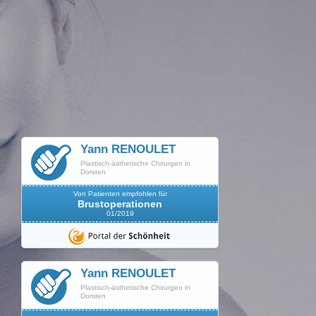
Yann RENOULET
Plastisch-ästhetische Chirurgen in
Dorsten
Von Patienten empfohlen für
Brustoperationen
01/2019
Yann RENOULET
Plastisch-ästhetische Chirurgen in
Dorsten