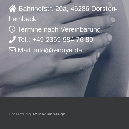
Bahnhofstr. 20a, 46286 Dorsten-
Lembeck
Termine nach Vereinbarung
Tel.: +49 2369 984 76 80
Mail:
info@renoya.de
Umsetzung:
az mediendesign